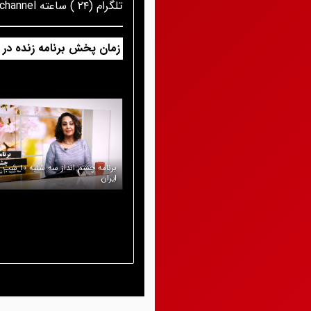
تلگرام (۲۴ ) ساعته icnet_channel@
زمان پخش برنامه زنده در
برنامه چشم انداز 
ایران