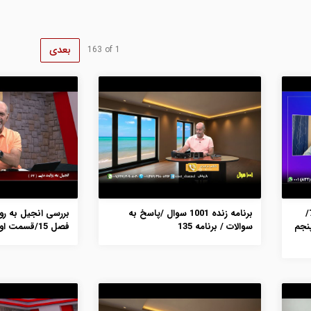
بعدی
163
of
1
مانند یک قهرمان بدوید /برنامه 71/
برنامه زنده 1001 سوال /پاسخ به
نجم
سوالات / برنامه 135
فصل 15/قسمت اول