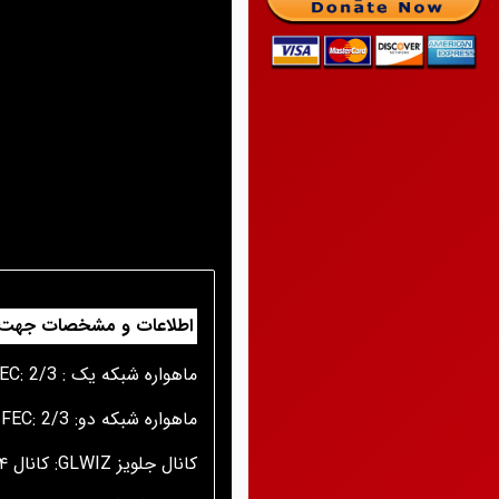
اطلاعات و مشخصات جهت 
ماهواره شبکه یک : YAHSAT (TurkmenAlem) Frq: 10887 Pol: Vertical S/R: 27500 FEC: 2/3
ماهواره شبکه دو: YAHSAT (TurkmenAlem) Frq: 11221 Pol: Vertical S/R: 27500 FEC: 2/3
کانال جلویز GLWIZ: کانال ۱۶۴ و ۱۶۵