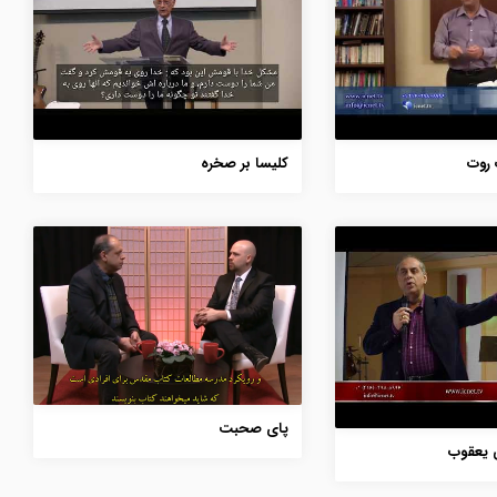
 روت
کلیسا بر صخره
پای صحبت
 یعقوب