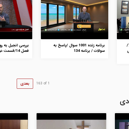
مانند یک قهرمان بدوید/ برنامه 70/
برنامه زنده 1001 سوال /پاسخ به
ی
سوالات / برنامه 134
فصل 14/قسمت دوم
بعدی
163
of
1
دی