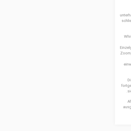
unterh
schli
Whi
Einzel
Zoom, 
einw
D
fortg
si
Al
ausg