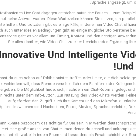
Sprache angezeigt, um di
 textbasierten Live-Chat dagegen entstehen natürliche Pausen – zum Beispie
auf seine Antwort warten. Diese Wartezeiten können Sie nutzen, um paralle
iterhelfen. Und trotzdem gibt es einige Fälle, in denen ein Video-Chat effizie
h auch unter idealen Bedingungen gibt es einige mögliche Stolpersteine b
enservice geht es vor allem um Timing, Kontext und den richtigen Anwendungs
Sie alles darüber, wie Video-Chat zu einer bereichernden Ergänzung Ihre
Innovative Und Intelligente V
Und 
nst du auch schon auf Exhibitionisten treffen oder Leute, die dich beleidig
r verhindern will, dass Fremde versehentlich dem Familien- oder Kollegencha
vergeben. Die Möglichkeit findet sich, nachdem ein Chat-Room angelegt und
en rechts unter dem Info-Button. Zur Nutzung des Video-Chats werden Teiln
aufgefordert den Zugriff auch ihre Kamera und das Mikrofon zu erlaube
glicht. Inzwischen sind Nachrichten, Fotos, Movies, Sprachnachrichten, D
Anru
ann könnte bazoocam das richtige für Sie sein, hier werden deutschsprach
ietet eine große Anzahl von Chat-räumen denen du schnell und unkompliziert 
 unterteilt, wobei in jedem Raum und besonders als Privatnachricht viel S