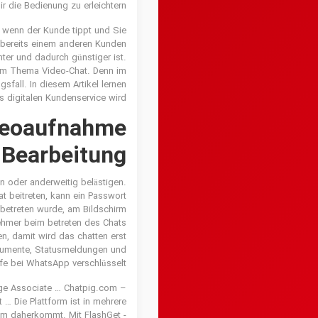
r die Bedienung zu erleichtern.
l wenn der Kunde tippt und Sie
l bereits einem anderen Kunden
nter und dadurch günstiger ist.
eim Thema Video-Chat. Denn im
fall. In diesem Artikel lernen
s digitalen Kundenservice wird.
ideoaufnahme
Bearbeitung!
en oder anderweitig belästigen.
t beitreten, kann ein Passwort
 betreten wurde, am Bildschirm
ehmer beim betreten des Chats
n, damit wird das chatten erst
okumente, Statusmeldungen und
fe bei WhatsApp verschlüsselt.
ige Associate … Chatpig.com –
… Die Plattform ist in mehrere
pam daherkommt. Mit FlashGet -