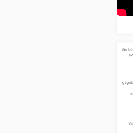
Sie kö
Text
gegebe
a
So