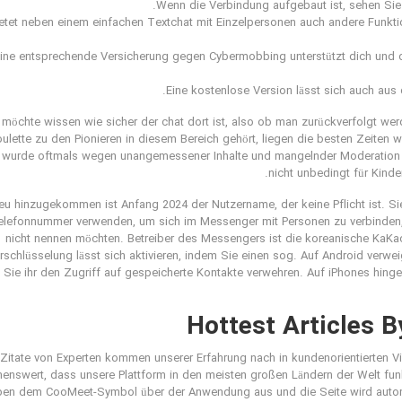
Wenn die Verbindung aufgebaut ist, sehen Sie 
etet neben einem einfachen Textchat mit Einzelpersonen auch andere Funk
ine entsprechende Versicherung gegen Cybermobbing unterstützt dich und d
Eine kostenlose Version lässt sich auch aus
 möchte wissen wie sicher der chat dort ist, also ob man zurückverfolgt w
oulette zu den Pionieren in diesem Bereich gehört, liegen die besten Zeiten w
 wurde oftmals wegen unangemessener Inhalte und mangelnder Moderation kri
nicht unbedingt für Kinde
eu hinzugekommen ist Anfang 2024 der Nutzername, der keine Pflicht ist. Sie 
elefonnummer verwenden, um sich im Messenger mit Personen zu verbinden
nicht nennen möchten. Betreiber des Messengers ist die koreanische KaK
rschlüsselung lässt sich aktivieren, indem Sie einen sog. Auf Android verwei
Sie ihr den Zugriff auf gespeicherte Kontakte verwehren. Auf iPhones hinge
Hottest Articles B
Zitate von Experten kommen unserer Erfahrung nach in kundenorientierten V
enswert, dass unsere Plattform in den meisten großen Ländern der Welt fun
ben dem CooMeet-Symbol über der Anwendung aus und die Seite wird autom