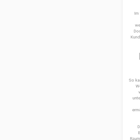
Im
we
Doc
Kund
So kan
We
unt
ermö
D
B
Räume