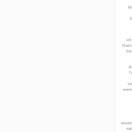
Bi
E
Ich
Chatr
Sie
N
T
Ve
wenn 
erwähn
ne