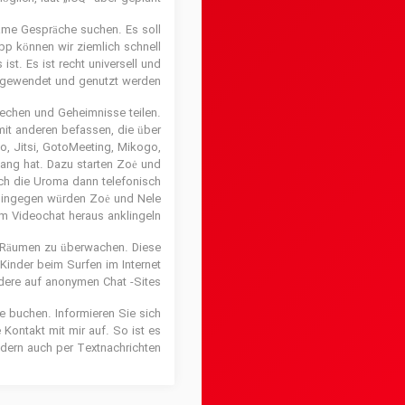
same Gespräche suchen. Es soll
pp können wir ziemlich schnell
t. Es ist recht universell und
ngewendet und genutzt werden.
echen und Geheimnisse teilen.
mit anderen befassen, die über
, Jitsi, GotoMee­ting, Mikogo,
gang hat. Dazu starten Zoė und
h die Uroma dann telefo­nisch
e hingegen würden Zoė und Nele
 Video­chat heraus anklingeln.
-Räumen zu überwachen. Diese
 Kinder beim Surfen im Internet
ndere auf anonymen Chat -Sites.
ne buchen. Informieren Sie sich
ontakt mit mir auf. So ist es
ndern auch per Textnachrichten.