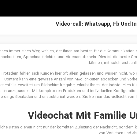
Video-call: Whatsapp, Fb Und I
nnen immer einen Weg wählen, der Ihnen am besten für die Kommunikation 
nachrichten, Sprachnachrichten und Videoanrufe sein. Dies ist die beste Ome
können, mit solch erstaunl
Trotzdem fühlen sich Kunden hier oft allein gelassen und wissen nicht, wo s
Content kann eine gewisse Anzahl von Möglichkeiten abdecken und vorher
nenfalls erweitert um Bildschirmfreigabe, erlaubt Ihnen, der individuellen 
sich anzupassen. Mit komplexeren Produkten und individuellen Konfiguratio
llerdings überladen und unstrukturiert werden. Sie kennen das vielleicht von
Videochat Mit Familie 
lche Daten dienen nicht nur der korrekten Zuleitung der Nachricht, sondern 
von Vorlieben und äh