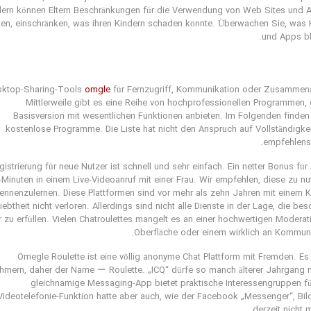
dern können Eltern Beschränkungen für die Verwendung von Web Sites und 
ten, einschränken, was ihren Kindern schaden könnte. Überwachen Sie, was 
und Apps bl
sktop-Sharing-Tools
omgle
für Fernzugriff, Kommunikation oder Zusammenar
Mittlerweile gibt es eine Reihe von hochprofessionellen Programmen,
Basisversion mit wesentlichen Funktionen anbieten. Im Folgenden finden 
kostenlose Programme. Die Liste hat nicht den Anspruch auf Vollständigkei
empfehlens
gistrierung für neue Nutzer ist schnell und sehr einfach. Ein netter Bonus fü
-Minuten in einem Live-Videoanruf mit einer Frau. Wir empfehlen, diese zu n
ennenzulernen. Diese Plattformen sind vor mehr als zehn Jahren mit einem K
iebtheit nicht verloren. Allerdings sind nicht alle Dienste in der Lage, die 
 zu erfüllen. Vielen Chatroulettes mangelt es an einer hochwertigen Moderat
Oberfläche oder einem wirklich an Kommunik
Omegle Roulette ist eine völlig anonyme Chat Plattform mit Fremden. Es 
hmern, daher der Name ー Roulette. „ICQ“ dürfe so manch älterer Jahrgang n
gleichnamige Messaging-App bietet praktische Interessengruppen für 
Videotelefonie-Funktion hatte aber auch, wie der Facebook „Messenger“, Bi
derzeit nicht m