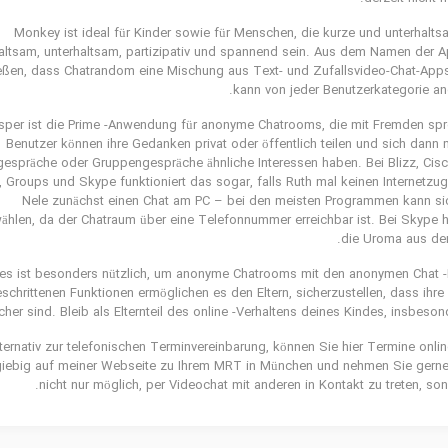
Monkey ist ideal für Kinder sowie für Menschen, die kurze und unterhalt
altsam, unterhaltsam, partizipativ und spannend sein. Aus dem Namen der A
eßen, dass Chatrandom eine Mischung aus Text- und Zufallsvideo-Chat-Apps is
kann von jeder Benutzerkategorie a
sper ist die Prime -Anwendung für anonyme Chatrooms, die mit Fremden spr
Benutzer können ihre Gedanken privat oder öffentlich teilen und sich dann 
gespräche oder Gruppengespräche ähnliche Interessen haben. Bei Blizz, Cisco
Groups und Skype funk­tioniert das sogar, falls Ruth mal keinen Internet­zu
Nele zunächst einen Chat am PC – bei den meisten Programmen kann sic
ählen, da der Chatraum über eine Telefon­nummer erreich­bar ist. Bei Skyp
die Uroma aus dem
ies ist besonders nützlich, um anonyme Chatrooms mit den anonymen Chat 
eschrittenen Funktionen ermöglichen es den Eltern, sicherzustellen, dass ihre
cher sind. Bleib als Elternteil des online -Verhaltens deines Kindes, insbeso
ternativ zur telefonischen Terminvereinbarung, können Sie hier Termine onli
iebig auf meiner Webseite zu Ihrem MRT in München und nehmen Sie gerne K
nicht nur möglich, per Videochat mit anderen in Kontakt zu treten, so