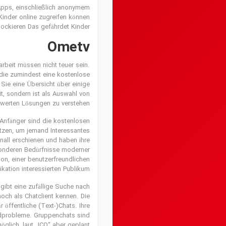
Apps, einschließlich anonymem
Kinder online zugreifen können
ockieren Das gefährdet Kinder.
Ometv
beit müssen nicht teuer sein.
 die zumindest eine kostenlose
Sie eine Übersicht über einige
t, sondern ist als Auswahl von
werten Lösungen zu verstehen.
r Anfänger sind die kostenlosen
utzen, um jemand Interessantes
nall erschienen und haben ihre
besonderen Bedürfnisse moderner
ion, einer benutzerfreundlichen
ation interessierten Publikum.
gibt eine zufällige Suche nach
och als Chatclient kennen. Die
öffentliche (Text-)Chats. Ihre
ldprobleme. Gruppenchats sind
öglich, laut „ICQ“ aber geplant.