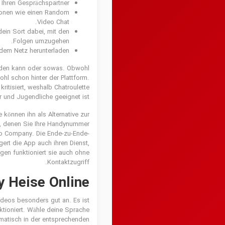
Ihren Gesprächspartner.
tionen wie einen Random
Video Chat.
ein Sort dabei, mit den
Folgen umzugehen.
 dem Netz herunterladen.
erden kann oder sowas. Obwohl
ohl schon hinter der Plattform.
tisiert, weshalb Chatroulette
r und Jugendliche geeignet ist.
können ihn als Alternative zur
, denen Sie Ihre Handynummer
ao Company. Die Ende-zu-Ende-
gert die App auch ihren Dienst,
gen funktioniert sie auch ohne
Kontaktzugriff.
y Heise Online
ideos besonders gut an. Es ist
ktioniert. Wähle deine Sprache
atisch in der entsprechenden