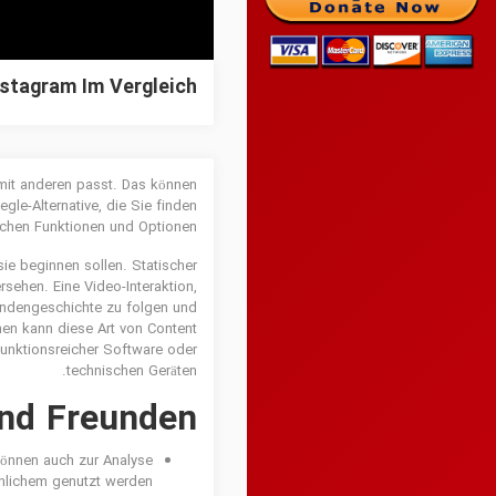
nstagram Im Vergleich
mit anderen passt. Das können
gle-Alternative, die Sie finden
ichen Funktionen und Optionen.
ie beginnen sollen. Statischer
sehen. Eine Video-Interaktion,
Kundengeschichte zu folgen und
nen kann diese Art von Content
 funktionsreicher Software oder
technischen Geräten.
Und Freunden
können auch zur Analyse
nlichem genutzt werden.