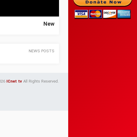
New
NEWS POSTS
026
ICnet tv
All Rights Reserved.