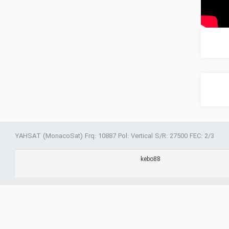
YAHSAT (MonacoSat) Frq: 10887 Pol: Vertical S/R: 27500 FEC: 2/3
kebo88