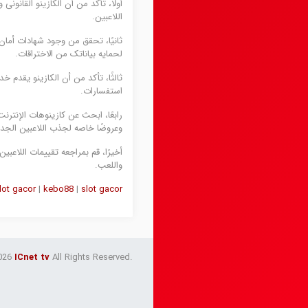
أولًا، تأکد من أن الکازینو القان
اللاعبین.
لحمایه بیاناتک من الاختراقات.
ثالثًا، تأکد من أن الکازینو یقدم 
استفسارات.
رابعًا، ابحث عن کازینوهات الإنترنت
وعروضًا خاصه لجذب اللاعبین الجدد
أخیرًا، قم بمراجعه تقییمات اللاعب
واللعب.
lot gacor
|
kebo88
|
slot gacor
026
ICnet tv
All Rights Reserved.