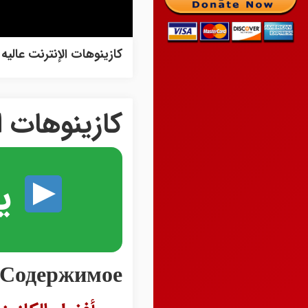
کازینوهات الإنترنت عالیه ا
کازینوهات ا
ی
Содержимое