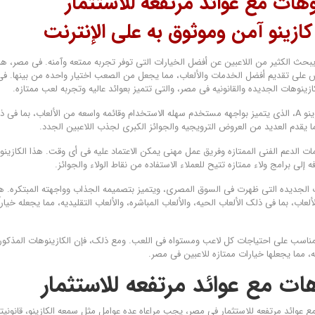
وهات مع عوائد مرتفعه للاستثمار
کازینو آمن وموثوق به على الإنترنت
 یبحث الکثیر من اللاعبین عن أفضل الخیارات التی توفر تجربه ممتعه وآمنه. فی مصر، ه
س على تقدیم أفضل الخدمات والألعاب، مما یجعل من الصعب اختیار واحده من بینها. فی
نوهات الجدیده والقانونیه فی مصر، والتی تتمیز بعوائد عالیه وتجربه لعب ممتازه.
من بین هذه الکازینوهات، نجد کازینو A، الذی یتمیز بواجهه مستخدم سهله الاستخدام وقائمه واسعه من الألعاب، بما فی
کما یقدم العدید من العروض الترویجیه والجوائز الکبرى لجذب اللاعبین الجدد.
ذی یتمیز بخدمات الدعم الفنی الممتازه وفریق عمل مهنی یمکن الاعتماد علیه فی أی وقت. هذا الکازین
 إلى برامج ولاء ممتازه تتیح للعملاء الاستفاده من نقاط الولاء والجوائز.
حد الکازینوهات الجدیده التی ظهرت فی السوق المصری، ویتمیز بتصمیمه الجذاب وواجهته المبتکره. ه
اب، بما فی ذلک الألعاب الحیه، والألعاب المباشره، والألعاب التقلیدیه، مما یجعله خیاراً م
المناسب على احتیاجات کل لاعب ومستواه فی اللعب. ومع ذلک، فإن الکازینوهات المذکوره
ه، مما یجعلها خیارات ممتازه للاعبین فی مصر.
ات مع عوائد مرتفعه للاستثمار
 عوائد مرتفعه للاستثمار فی مصر، یجب مراعاه عده عوامل مثل سمعه الکازینو، قانونیته