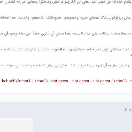
ونی ویقدم خدماته فی مصر. هذا یعنی أن الکازینو مرخص ومحکوم بمعاییر صارمه لضمان حم
ثانیًا، تحقق من وجود شهادات أمان مثل بروتوکول SSL لضمان سریه وخصوصیه معلوماتک الشخصیه والمالیه. هذا ضم
خدمه عملاء فعاله ومتاحه على مدار الساعه. هذا یمکن أن یکون مفیدًا فی حاله وجود أی م
 الجدیده التی توفر تجربه لعب مبتکره وعالیه الجوده. هذه الکازینوهات غالبًا ما تقدم م
.
ین الآخرین وقراءه آرائهم حول الکازینو. هذا یمکن أن یوفر لک فکره واضحه عن جوده الخ
kebo88
|
kebo88
|
kebo88
|
slot gacor
|
slot gacor
|
slot gacor
|
kebo88
|
s
© 2