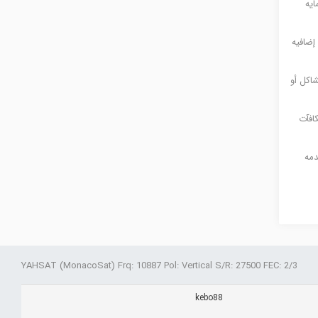
ایه
انه إضافیه
شاکل أو
کافآت
دمه
YAHSAT (MonacoSat) Frq: 10887 Pol: Vertical S/R: 27500 FEC: 2/3
kebo88