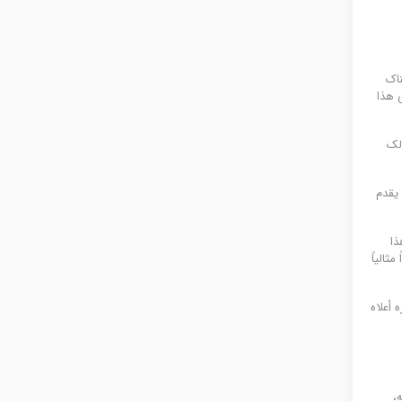
ناک
 هذا
 ذلک
و یقدم
ذا
ثالیاً
 أعلاه
،