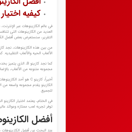
أفضل الکازین
کیفیه اختیار 
فی عالم الکازینوهات عبر الإنترنت،
العدید من الکازینوهات التی تتناف
التقریر، سنستعرض بعض أفضل الکازی
الألعاب الحیه والألعاب التقلیدیه. 
کما نجد کازینو B، ال
مجموعه متنوعه من الألعاب، بالإضافه
أخیراً، کازینو C هو أ
الکازینو یقدم مجموعه واسعه من الألع
للجمیع.
فی الختام، یعتمد اختیار الکازینو 
توفر تجربه لعب ممتازه وعوائد عالی
أفضل الکازینوه
عند البحث عن أفضل الکازینوهات مع