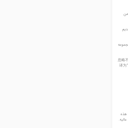
 من
دیم
مجموعه
忽略不
译为“
 هذه
الیه.