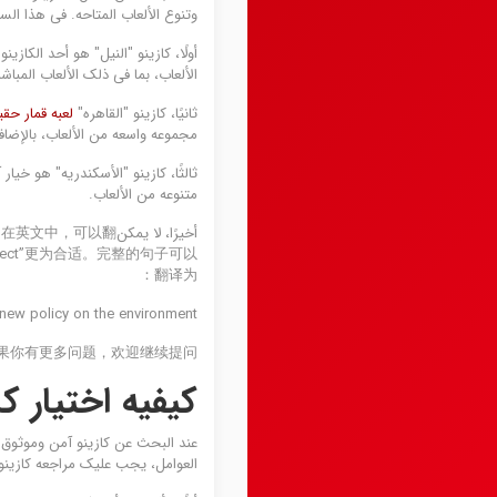
وتنوع الألعاب المتاحه. فی هذا الس
أولًا، کازینو "النیل" هو أحد الکازی
الألعاب، بما فی ذلک الألعاب المباشره
ثانیًا، کازینو "القاهره"
لعبه قمار حقی
مجموعه واسعه من الألعاب، بالإضافه
ثالثًا، کازینو "الأسکندریه" هو خ
متنوعه من الألعاب.
أخیرًا، لا ی
glect”更为合适。完整的句子可以
翻译为：
new policy on the environment.
果你有更多问题，欢迎继续提问。
کیفیه اختیار ک
عند البحث عن کازینو آمن وموثوق 
العوامل، یجب علیک مراجعه کازینوه