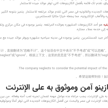
یاق، نقدم لک قائمه بأفضل الکازینوهات التی توفر عوائد جیده للاستثمار.
نوهات الجدیده والقانونیه فی مصر التی تقدم عوائد مرتفعه للاستثمار. یتمیز بتنوعه الکبیر
 والألعاب الإلکترونیه، مما یجعله خیارًا مثالیًا للمستثمرین.
قیه
هو أحد الکازینوهات المشهوره بعوائده المرتفعه. یتمیز بوجوده فی مکان مرکزی وتق
 إلى خدمه عملاء ممتازه.
یار آخر جید للمستثمرین. یتمیز بوجوده فی مدینه سیاحیه مشهوره ویوفر عوائد جیده مع 
مکن计，直接翻译为“忽略不计”。这个短语在中文中表示“不予考虑”或“可以忽略”。在英文中，可以翻
neglect”或“ignore”。根据上下文，这里的意思是“不予考虑”，所以翻译为“ne
The company neglects to consider the potential impact of the 
希望这能帮到你！如
ازینو آمن وموثوق به على الإنترنت
به على الإنترنت، یجب مراعاه عده عوامل مهمه لضمان تجربه لعب آمنه وفعاله. من بین
ات الإنترنت فی مصر والبحث عن أفضل الکازینوهات الجدیده التی توفر أمانًا وموثوقیه ع